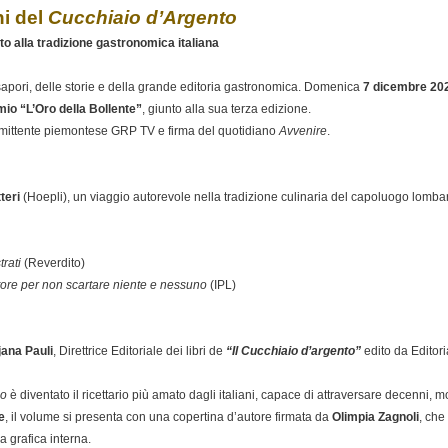
ni del
Cucchiaio d’Argento
to alla tradizione gastronomica italiana
sapori, delle storie e della grande editoria gastronomica. Domenica
7 dicembre 20
io “L’Oro della Bollente”
, giunto alla sua terza edizione.
a emittente piemontese GRP TV e firma del quotidiano
Avvenire
.
teri
(Hoepli), un viaggio autorevole nella tradizione culinaria del capoluogo lomba
trati
(Reverdito)
autore per non scartare niente e nessuno
(IPL)
jana Pauli
, Direttrice Editoriale dei libri de
“Il Cucchiaio d’argento”
edito da Editor
io
è diventato il ricettario più amato dagli italiani, capace di attraversare decenni,
e
, il volume si presenta con una copertina d’autore firmata da
Olimpia Zagnoli
, che
 grafica interna.