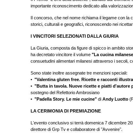
importante riconoscimento dedicato alla valorizzazione
Il concorso, che nel nome richiama il legame con la ci
storici, culturali e geografici, riconoscendo nei ricet
I VINCITORI SELEZIONATI DALLA GIURIA
La Giuria, composta da figure di spicco in ambito sto
ha decretato vincitore il volume
"La cucina milanes
consuetudini alimentari milanesi attraverso i secoli, 
Sono state inoltre assegnate tre menzioni speciali:
•⁠
⁠"Valentina gluten free. Ricette e racconti illustra
•⁠ ⁠
"Butta in tavola. Nuove ricette e piatti d'autor
sostegno del Refettorio Ambrosiano
•⁠
⁠"Padella Story. Le mie cucine"
di
Andy Luotto
(R
LA CERIMONIA DI PREMIAZIONE
L'evento conclusivo si terrà domenica 7 dicembre 20
direttore di Grp Tv e collaboratore di "Avvenire".