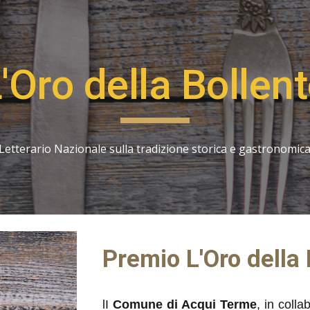
ip to main content
Skip to navigat
'Oro della Bollen
etterario Nazionale sulla tradizione storica e gastronomica
Premio L'Oro della 
lI
Comune di Acqui Terme
, in coll