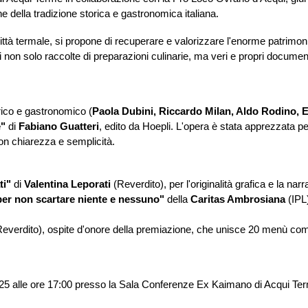
 della tradizione storica e gastronomica italiana.
ttà termale, si propone di recuperare e valorizzare l'enorme patrimonio
tari non solo raccolte di preparazioni culinarie, ma veri e propri docume
rico e gastronomico (
Paola Dubini, Riccardo Milan, Aldo Rodino,
e"
di
Fabiano Guatteri
, edito da Hoepli. L'opera è stata apprezzata pe
con chiarezza e semplicità.
ti"
di
Valentina Leporati
(Reverdito), per l'originalità grafica e la na
e per non scartare niente e nessuno"
della
Caritas Ambrosiana
(IPL)
everdito), ospite d'onore della premiazione, che unisce 20 menù comp
25 alle ore 17:00 presso la Sala Conferenze Ex Kaimano di Acqui Te