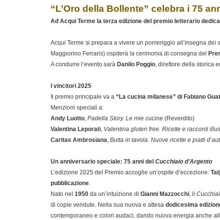
“L’Oro della Bollente” celebra i 75 an
Ad Acqui Terme la terza edizione del premio letterario dedica
Acqui Terme si prepara a vivere un pomeriggio all’insegna dei 
Maggiorino Ferraris) ospiterà la cerimonia di consegna del
Prem
A condurre l’evento sarà
Danilo Poggio
, direttore della storic
I vincitori 2025
Il premio principale va a
“La cucina milanese” di Fabiano Guat
Menzioni speciali a:
Andy Luotto
,
Padella Story. Le mie cucine
(Reverdito)
Valentina Leporati
,
Valentina gluten free. Ricette e racconti illus
Caritas Ambrosiana
,
Butta in tavola. Nuove ricette e piatti d’
Un anniversario speciale: 75 anni del
Cucchiaio d’Argento
L’edizione 2025 del Premio accoglie un’ospite d’eccezione:
Tat
pubblicazione
.
Nato nel
1950
da un’intuizione di
Gianni Mazzocchi
, il
Cucchia
di copie vendute. Nella sua nuova e attesa
dodicesima edizion
contemporaneo e colori audaci, dando nuova energia anche alla