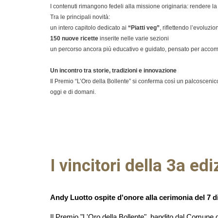
I contenuti rimangono fedeli alla missione originaria: rendere la c
Tra le principali novità:
un intero capitolo dedicato ai
“Piatti veg”
, riflettendo l’evoluzi
150 nuove ricette
inserite nelle varie sezioni
un percorso ancora più educativo e guidato, pensato per accomp
Un incontro tra storie, tradizioni e innovazione
Il Premio “L’Oro della Bollente” si conferma così un palcoscenico 
oggi e di domani.
I vincitori della 3a ed
Andy Luotto ospite d'onore alla cerimonia del 7 
Il Premio "L'Oro della Bollente", bandito dal Comune