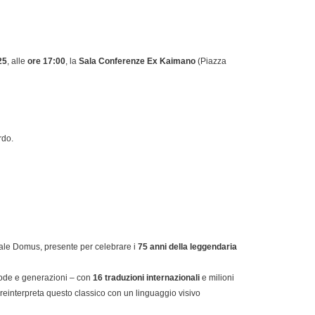
25
, alle
ore 17:00
, la
Sala Conferenze Ex Kaimano
(Piazza
rdo.
iale Domus, presente per celebrare i
75 anni della leggendaria
 mode e generazioni – con
16 traduzioni internazionali
e milioni
 reinterpreta questo classico con un linguaggio visivo