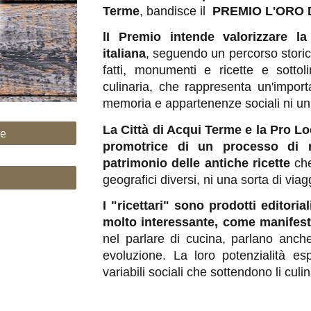
Terme
, bandisce il
PREMIO L'ORO
lI Premio intende valorizzare la
italiana
, seguendo un percorso stori
fatti, monumenti e ricette e sottol
culinaria, che rappresenta un'importa
memoria e appartenenze sociali ni un 
La Città di Acqui Terme e la Pro L
te
promotrice di un processo di r
patrimonio delle antiche ricette
che
geografici diversi, ni una sorta di viagg
I "ricettari" sono prodotti editori
molto interessante, come manifest
nel parlare di cucina, parlano anch
evoluzione. La loro potenzialità esp
variabili sociali che sottendono li culin