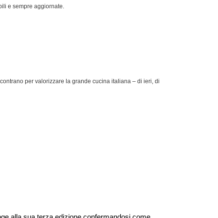
abili e sempre aggiornate.
contrano per valorizzare la grande cucina italiana – di ieri, di
unge alla sua terza edizione confermandosi come