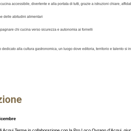
ucina accessibile, divertente e alla portata di tutti, grazie a istruzioni chiare, affid
one delle abitudini alimentari
agnare chi cucina verso sicurezza e autonomia ai fornelli
dedicato alla cultura gastronomica, un luogo dove editoria, territorio e talento si in
izione
dicembre
 di Acqui Terme in collaborazione con la Pro Loco Ovrano d'Acqui, gi